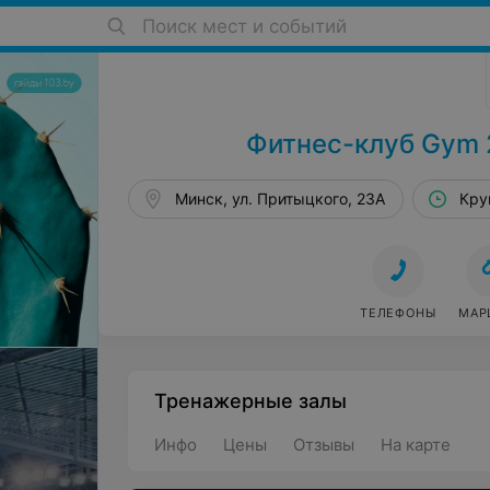
Поиск мест и событий
Тренажерные залы в Минске
Фитнес-клуб Gym 
Минск, ул. Притыцкого, 23А
Кру
ТЕЛЕФОНЫ
МАР
Тренажерные залы
Инфо
Цены
Отзывы
На карте