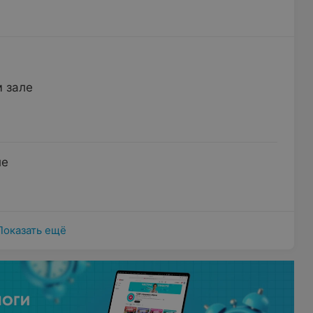
 зале
ле
Показать ещё