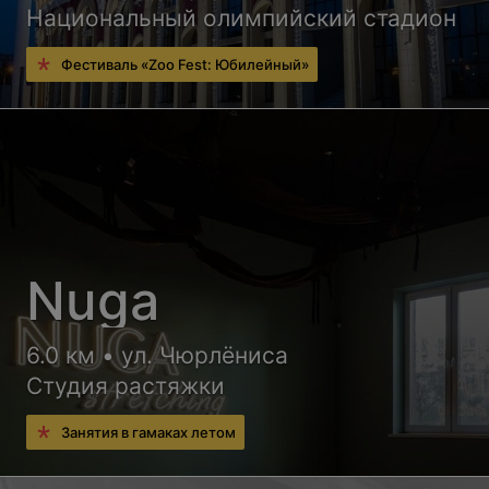
Национальный олимпийский стадион
Фестиваль «Zoo Fest: Юбилейный»
Nuga
6.0 км • ул. Чюрлёниса
Студия растяжки
Занятия в гамаках летом