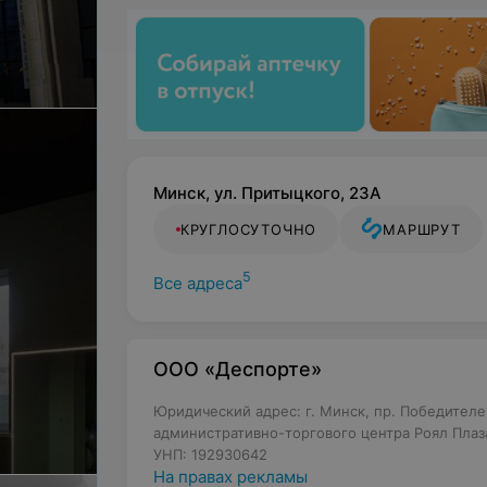
Минск, ул. Притыцкого, 23А
КРУГЛОСУТОЧНО
МАРШРУТ
5
Все адреса
ООО «Деспорте»
Юридический адрес: г. Минск, пр. Победителей
административно-торгового центра Роял Плаз
УНП: 192930642
На правах рекламы