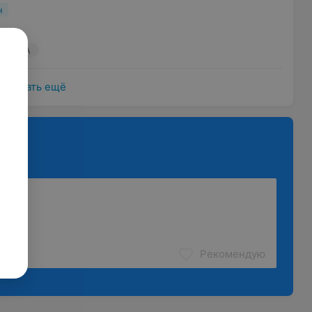
н
го, 23А
Показать ещё
Рекомендую