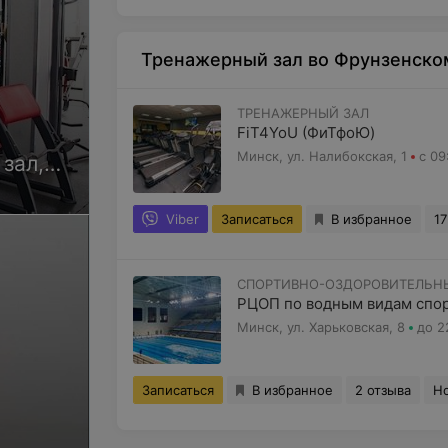
Тренажерный зал во Фрунзенско
ТРЕНАЖЕРНЫЙ ЗАЛ
FiT4YoU (ФиТфоЮ)
м
Минск, ул. Налибокская, 1
с 09
зал,
Viber
Записаться
В избранное
17
СПОРТИВНО-ОЗДОРОВИТЕЛЬН
РЦОП по водным видам спо
Минск, ул. Харьковская, 8
до 2
Записаться
В избранное
2 отзыва
Н