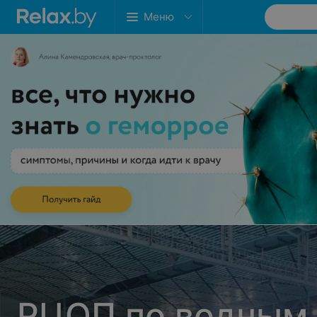
Меню
РЦОП по водным