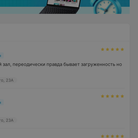
н
 зал, переодически правда бывает загруженность но 
го, 23А
н
го, 23А