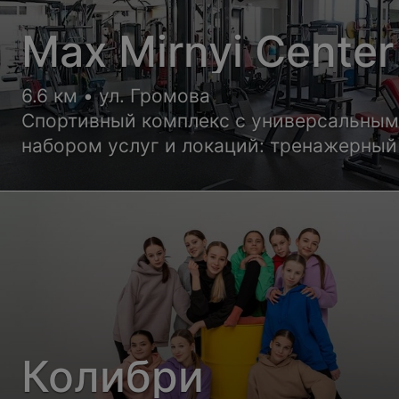
Max Mirnyi Center
6.6 км • ул. Громова
Спортивный комплекс с универсальны
набором услуг и локаций: тренажерный 
теннисные корты, комната релаксации.
Колибри